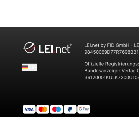
LEI.net by FID GmbH - LE
98450069D77R7698B31
Offizielle Registrierungs
DE
Bundesanzeiger Verlag
39120001KULK7200U10