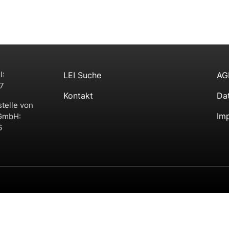
I:
LEI Suche
AG
7
Kontakt
Da
stelle von
Im
 GmbH:
6