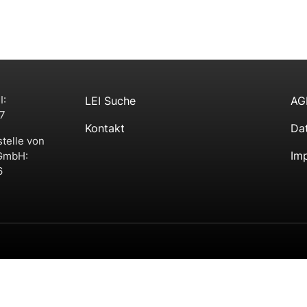
I:
LEI Suche
AG
7
Kontakt
Da
stelle von
Im
 GmbH:
6