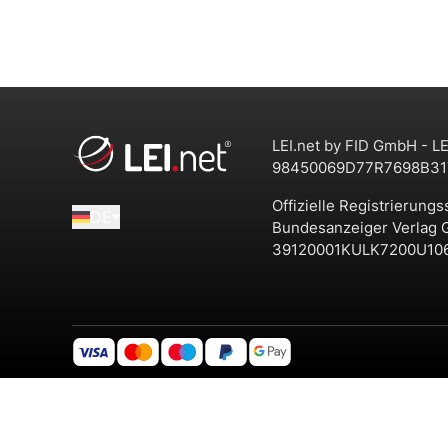
LEI.net by FID GmbH - LE
98450069D77R7698B31
Offizielle Registrierungs
DE
Bundesanzeiger Verlag
39120001KULK7200U10